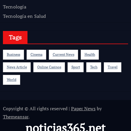
Tecnología
Tecnología en Salud
Tags
Business
Cinema
Current News
Health
News Article
Online Casinos
Sport
Tech
Travel
World
Copyright © All rights reserved
|
Paper News
by
Themeansar
.
noticias365.net