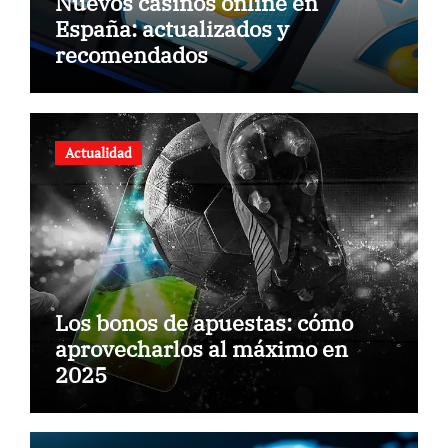
Nuevos casinos online en
España: actualizados y
recomendados
Actualidad
Los bonos de apuestas: cómo
aprovecharlos al máximo en
2025