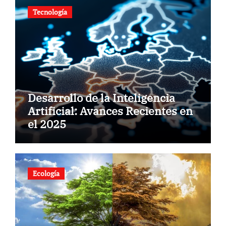
Tecnología
Desarrollo de la Inteligencia
Artificial: Avances Recientes en
el 2025
Ecología