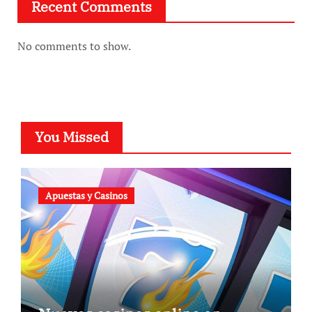
Recent Comments
No comments to show.
You Missed
Apuestas y Casinos