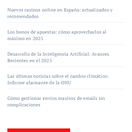
Nuevos casinos online en España: actualizados y
recomendados
Los bonos de apuestas: cómo aprovecharlos al
máximo en 2025
Desarrollo de la Inteligencia Artificial: Avances
Recientes en el 2025
Las últimas noticias sobre el cambio climático:
Informe alarmante de la ONU
Cómo gestionar envíos masivos de emails sin
complicaciones