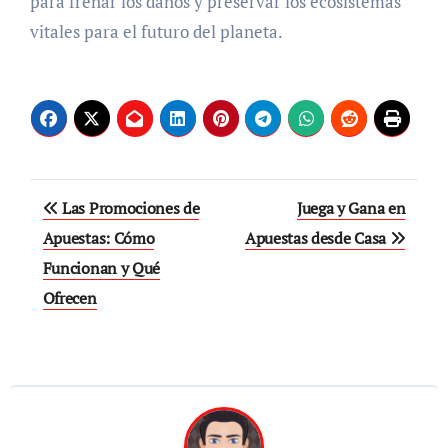
para frenar los daños y preservar los ecosistemas
vitales para el futuro del planeta​.
Post
Las Promociones de
Juega y Gana en
navigation
Apuestas: Cómo
Apuestas desde Casa
Funcionan y Qué
Ofrecen