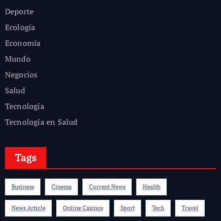
Deporte
Ecología
Economía
Mundo
Negocios
Salud
Tecnología
Tecnología en Salud
Tags
Business
Cinema
Current News
Health
News Article
Online Casinos
Sport
Tech
Travel