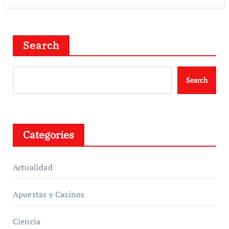
Search
Search
Categories
Actualidad
Apuestas y Casinos
Ciencia