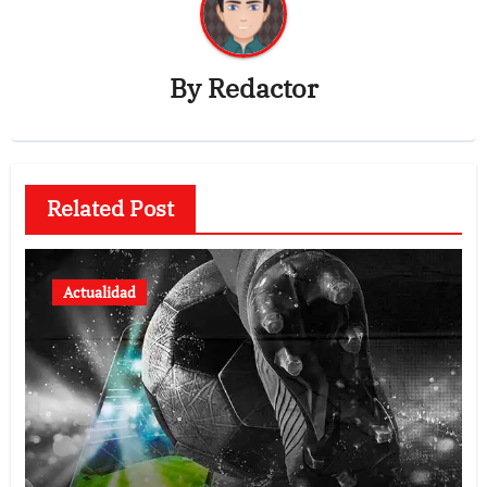
By
Redactor
Related Post
Actualidad