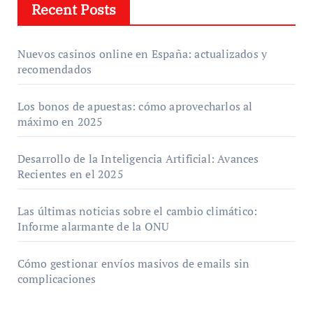
Recent Posts
Nuevos casinos online en España: actualizados y
recomendados
Los bonos de apuestas: cómo aprovecharlos al
máximo en 2025
Desarrollo de la Inteligencia Artificial: Avances
Recientes en el 2025
Las últimas noticias sobre el cambio climático:
Informe alarmante de la ONU
Cómo gestionar envíos masivos de emails sin
complicaciones